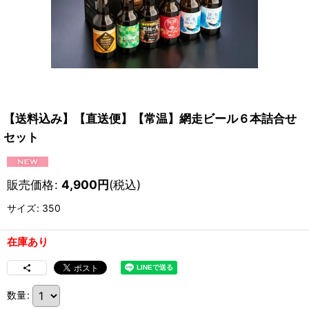
【送料込み】【直送便】【常温】網走ビール６本詰合せ
セット
販売価格
:
4,900
円
(税込)
サイズ
:
350
在庫あり
数量
: