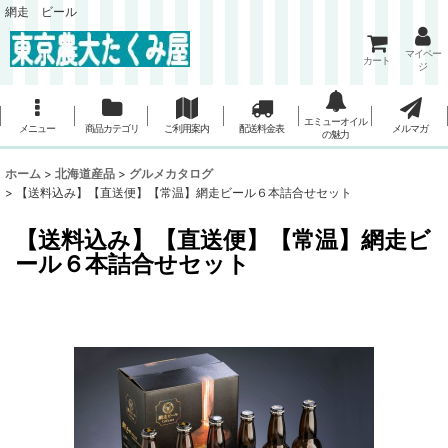
網走 ビール
マイペー
カート
ジ
エミューオイル
メニュー
商品カテゴリ
ご利用案内
配送料金表
メルマガ
の魅力
ホーム
>
北海道産品
>
グルメカタログ
>
【送料込み】【直送便】【常温】網走ビール６本詰合せセット
【送料込み】【直送便】【常温】網走ビ
ール６本詰合せセット